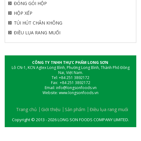
ĐÓNG GÓI HỘP
HỘP XẾP
TÚI HÚT CHÂN KHÔNG
ĐIỀU LỤA RANG MUỐI
CÔNG TY TNHH THỰC PHẨM LONG SƠN
Lô CN-1, KCN Agtex Long Bình, Phường Long Bình, Thành Phố Đồng
Nai, Việt Nam.
Tel: +84 251 3892172
Fax:
+84 251 3892172
Email: info@longsonfoods.vn
Website: www.longsonfoods.vn
Trang chủ
Giới thiệu
Sản phẩm
Điều lụa rang muối
Copyright © 2013 - 2026 LONG SON FOODS COMPANY LIMITED.